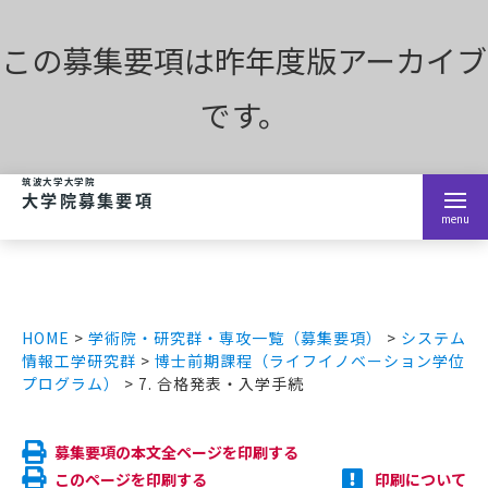
この募集要項は昨年度版アーカイブ
ホーム
です。
学術院・研究群・専攻
menu
お知らせ
募集要項
HOME
>
学術院・研究群・専攻一覧（募集要項）
>
システム
情報工学研究群
>
博士前期課程（ライフイノベーション学位
大学院入学案内
プログラム）
> 7. 合格発表・入学手続
過去の募集要項
募集要項の本文全ページを印刷する
このページを印刷する
印刷について